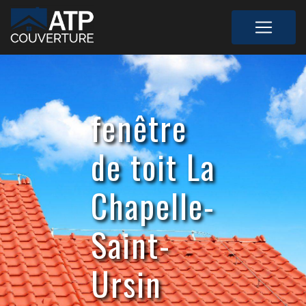
Panneau de gestion des cookies
fenêtre
de toit La
Chapelle-
Saint-
Ursin