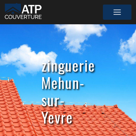
Panneau de gestion des cookies
zinguerie
Mehun-
sur-
Yevre