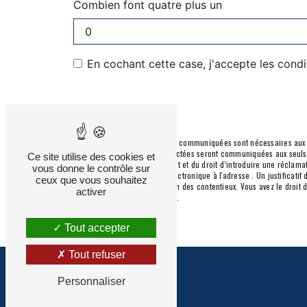
Combien font quatre plus un
En cochant cette case, j'accepte les condi
** Les données personnelles communiquées sont nécessaires aux fin
message. Les données collectées seront communiquées aux seuls dest
Ce site utilise des cookies et
consentement à tout moment et du droit d’introduire une réclamati
vous donne le contrôle sur
l'adresse ou par courrier électronique à l'adresse . Un justificat
ceux que vous souhaitez
fins probatoires et de gestion des contentieux. Vous avez le droit
activer
d’informations sur vos droits.
Tout accepter
Tout refuser
Personnaliser