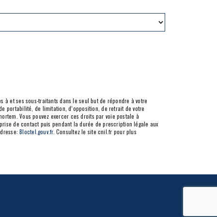
 à et ses sous-traitants dans le seul but de répondre à votre
portabilité, de limitation, d’opposition, de retrait de votre
mortem. Vous pouvez exercer ces droits par voie postale à
 prise de contact puis pendant la durée de prescription légale aux
 adresse:
Bloctel.gouv.fr
. Consultez le site cnil.fr pour plus